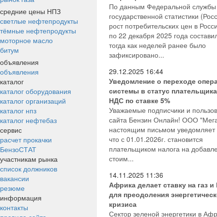
По данным Федеральной службы
средние цены НПЗ
государственной статистики (Росс
светлые нефтепродукты
рост потребительских цен в Росси
тёмные нефтепродукты
по 22 декабря 2025 года составил
моторное масло
тогда как неделей ранее было
битум
зафиксировано...
объявления
29.12.2025
16:44
объявления
Уведомление о переходе опер
каталог
системы в статус плательщика
каталог оборудования
НДС по ставке 5%
каталог организаций
Уважаемые подписчики и пользо
каталог нпз
сайта Бензин Онлайн! ООО "Мег
каталог нефтебаз
настоящим письмом уведомляет 
сервис
что с 01.01.2026г. становится
расчет прокачки
плательщиком налога на добавл
БензоСТАТ
стоим...
участникам рынка
список должников
14.11.2025
11:36
вакансии
Африка делает ставку на газ и
резюме
для преодоления энергетическ
информация
кризиса
контакты
Сектор зеленой энергетики в Аф