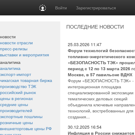
Войти
Зарегистрироваться
ПОСЛЕДНИЕ НОВОСТИ
новости
новости отрасли
25.03.2026
11:47
пресс-релизы
Форум технологий безопаснос
выставки и мероприятия
топливно-энергетического ком
аналитика
«БЕЗОПАСНОСТЬ ТЭК» прошел
аналитика
период с 12 по 13 марта 2026 г
экспорт-импорт
Москве, в 57 павильоне ВДНХ
чикагская товарная биржа
Форум «БЕЗОПАСНОСТЬ ТЭК» - 
производство ТЭК
интеграционная площадка
российский рынок
специализированной экспозиции 
цены в регионах
тематических деловых секций
средние цены
объединила ключевые направле
производителей
технологий, востребованных для
экспортные пошлины
создания...
розничные цены
30.12.2025
16:54
внешнеторговые цены РФ
Инфляция в России снижается
рынок газа