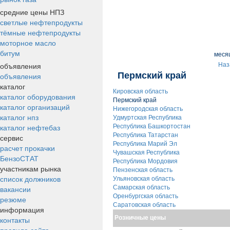
средние цены НПЗ
светлые нефтепродукты
тёмные нефтепродукты
моторное масло
битум
меся
объявления
Наз
Пермский край
объявления
каталог
Кировская область
каталог оборудования
Пермский край
каталог организаций
Нижегородская область
каталог нпз
Удмуртская Республика
каталог нефтебаз
Республика Башкортостан
Республика Татарстан
сервис
Республика Марий Эл
расчет прокачки
Чувашская Республика
БензоСТАТ
Республика Мордовия
участникам рынка
Пензенская область
список должников
Ульяновская область
вакансии
Самарская область
Оренбургская область
резюме
Саратовская область
информация
Розничные цены
контакты