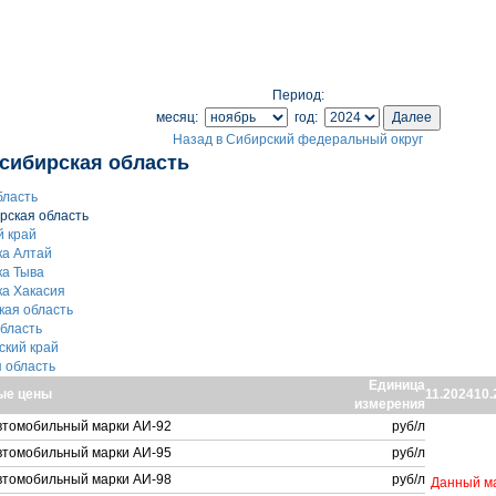
Период:
месяц:
год:
Назад в Сибирский федеральный округ
сибирская область
бласть
рская область
й край
ка Алтай
ка Тыва
ка Хакасия
кая область
область
ский край
я область
Единица
ые цены
11.2024
10.
измерения
втомобильный марки АИ-92
руб/л
втомобильный марки АИ-95
руб/л
втомобильный марки АИ-98
руб/л
Данный ма