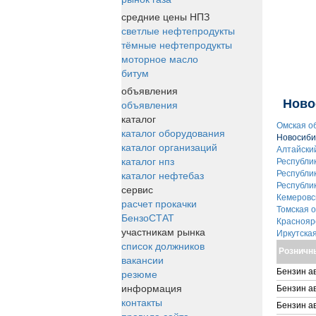
средние цены НПЗ
светлые нефтепродукты
тёмные нефтепродукты
моторное масло
битум
объявления
Ново
объявления
каталог
Омская о
каталог оборудования
Новосиби
каталог организаций
Алтайски
каталог нпз
Республи
каталог нефтебаз
Республи
Республи
сервис
Кемеровс
расчет прокачки
Томская 
БензоСТАТ
Краснояр
участникам рынка
Иркутска
список должников
Розничн
вакансии
резюме
Бензин а
информация
Бензин а
контакты
Бензин а