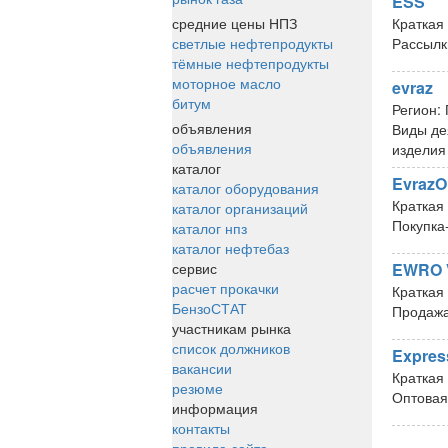
ESS
средние цены НПЗ
Краткая
светлые нефтепродукты
Рассылк
тёмные нефтепродукты
моторное масло
evraz
битум
Регион:
объявления
Виды де
объявления
изделия
каталог
EvrazO
каталог оборудования
Краткая
каталог организаций
Покупка
каталог нпз
каталог нефтебаз
сервис
EWRO V
расчет прокачки
Краткая
БензоСТАТ
Продажа
участникам рынка
список должников
Expres
вакансии
Краткая
резюме
Оптовая
информация
контакты