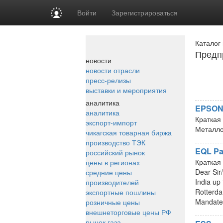
Войти
Зарегистрироваться
Каталог
Предпр
новости
новости отрасли
пресс-релизы
выставки и мероприятия
аналитика
EPSO
аналитика
Краткая
экспорт-импорт
Металло
чикагская товарная биржа
производство ТЭК
EQL Pa
российский рынок
Краткая
цены в регионах
Dear Sir
средние цены
India up
производителей
Rotterda
экспортные пошлины
Mandate 
розничные цены
внешнеторговые цены РФ
рынок газа