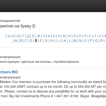
 предприятий
иятия на букву E:
|
А
|
Б
|
В
|
Г
|
Д
|
Е
|
Ж
|
З
|
И
|
К
|
Л
|
М
|
Н
|
О
|
П
|
Р
|
С
|
Т
|
У
|
|
A
|
B
|
C
|
D
|
E
|
F
|
G
|
H
|
I
|
J
|
K
|
L
|
M
|
N
|
O
|
P
|
Q
|
R
|
N
 информация:
конструкции, цветные металллы, стройматериалы
rtners INC
 информация:
/Madam Our intention to purchase the following commodity as stated b
 to 100,000.00MT contract up to 24 month; D2 up to 250.000 MT per 
m. Please, contact us to discuss any possibility for us work with your 
from Sky Set Investments Phone # 1-847-901-9196; Skype: Abwgdejk