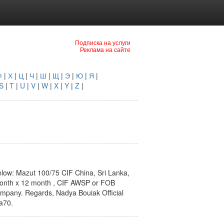
Подписка на услуги
Реклама на сайте
Ф
|
Х
|
Ц
|
Ч
|
Ш
|
Щ
|
Э
|
Ю
|
Я
|
S
|
T
|
U
|
V
|
W
|
X
|
Y
|
Z
|
elow: Mazut 100/75 CIF China, Sri Lanka,
month x 12 month , CIF AWSP or FOB
company. Regards, Nadya Bouiak Official
a70.