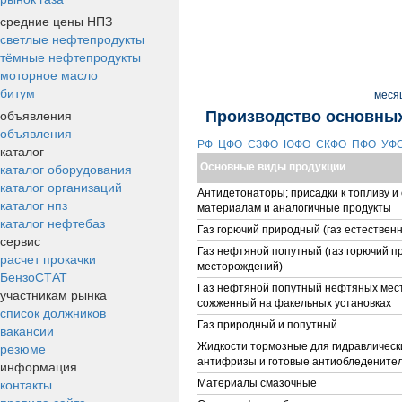
средние цены НПЗ
светлые нефтепродукты
тёмные нефтепродукты
моторное масло
битум
меся
объявления
Производство основных
объявления
РФ
ЦФО
СЗФО
ЮФО
СКФО
ПФО
УФ
каталог
каталог оборудования
Основные виды продукции
каталог организаций
Антидетонаторы; присадки к топливу и
каталог нпз
материалам и аналогичные продукты
каталог нефтебаз
Газ горючий природный (газ естествен
сервис
Газ нефтяной попутный (газ горючий 
расчет прокачки
месторождений)
БензоСТАТ
Газ нефтяной попутный нефтяных мес
участникам рынка
сожженный на факельных установках
список должников
Газ природный и попутный
вакансии
резюме
Жидкости тормозные для гидравлическ
антифризы и готовые антиобледените
информация
контакты
Материалы смазочные