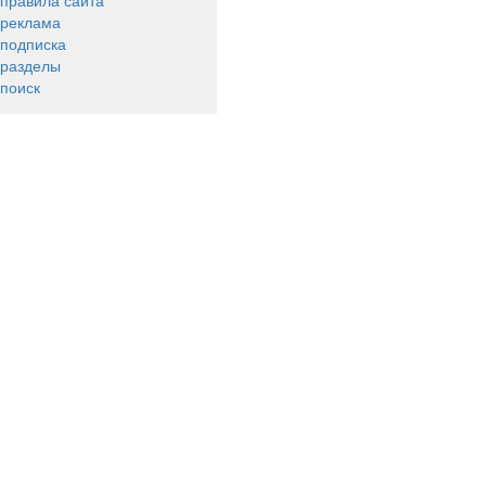
правила сайта
реклама
подписка
разделы
поиск