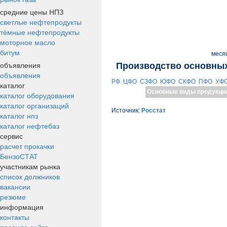
средние цены НПЗ
светлые нефтепродукты
тёмные нефтепродукты
моторное масло
битум
меся
объявления
Производство основных
объявления
РФ
ЦФО
СЗФО
ЮФО
СКФО
ПФО
УФ
каталог
Основные виды продукци
каталог оборудования
каталог организаций
Источник:
Росстат
каталог нпз
каталог нефтебаз
сервис
расчет прокачки
БензоСТАТ
участникам рынка
список должников
вакансии
резюме
информация
контакты