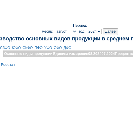
Период:
месяц:
год:
зводство основных видов продукции в среднем 
СЗФО
ЮФО
СКФО
ПФО
УФО
СФО
ДФО
Основные виды продукции
Единица измерения
08.2024
07.2024
Процентн
:
Росстат