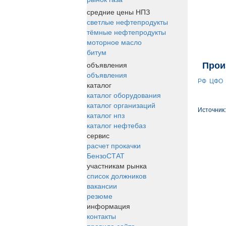
средние цены НПЗ
светлые нефтепродукты
тёмные нефтепродукты
моторное масло
битум
объявления
Прои
объявления
РФ
ЦФО
каталог
каталог оборудования
каталог организаций
Источник
каталог нпз
каталог нефтебаз
сервис
расчет прокачки
БензоСТАТ
участникам рынка
список должников
вакансии
резюме
информация
контакты