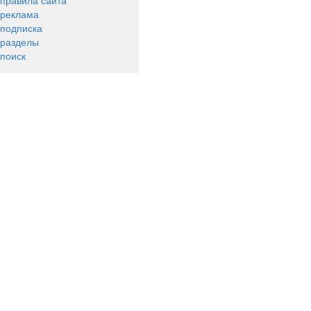
правила сайта
реклама
подписка
разделы
поиск