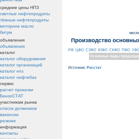
средние цены НПЗ
светлые нефтепродукты
тёмные нефтепродукты
моторное масло
битум
меся
объявления
Производство основных
объявления
РФ
ЦФО
СЗФО
ЮФО
СКФО
ПФО
УФ
каталог
Основные виды продукци
каталог оборудования
каталог организаций
Источник:
Росстат
каталог нпз
каталог нефтебаз
сервис
расчет прокачки
БензоСТАТ
участникам рынка
список должников
вакансии
резюме
информация
контакты