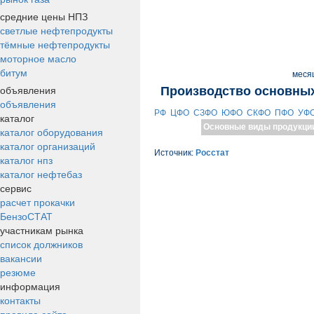
средние цены НПЗ
светлые нефтепродукты
тёмные нефтепродукты
моторное масло
битум
меся
объявления
Производство основных
объявления
РФ
ЦФО
СЗФО
ЮФО
СКФО
ПФО
УФ
каталог
Основные виды продукци
каталог оборудования
каталог организаций
Источник:
Росстат
каталог нпз
каталог нефтебаз
сервис
расчет прокачки
БензоСТАТ
участникам рынка
список должников
вакансии
резюме
информация
контакты