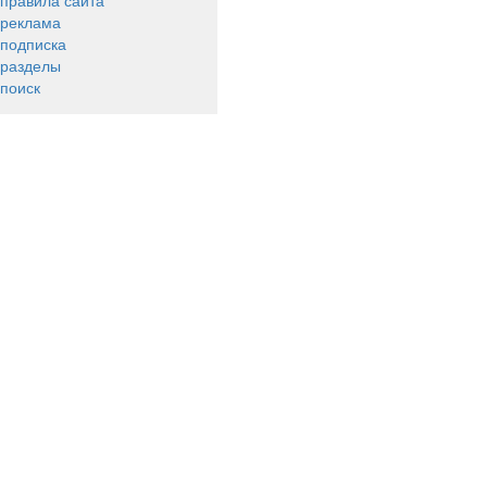
правила сайта
реклама
подписка
разделы
поиск