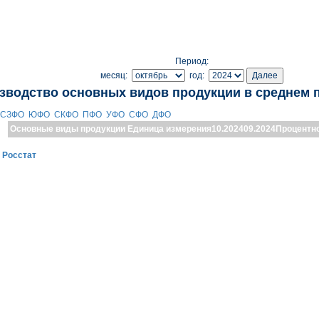
Период:
месяц:
год:
зводство основных видов продукции в среднем 
СЗФО
ЮФО
СКФО
ПФО
УФО
СФО
ДФО
Основные виды продукции
Единица измерения
10.2024
09.2024
Процентн
:
Росстат