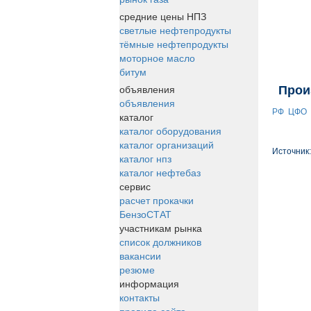
средние цены НПЗ
светлые нефтепродукты
тёмные нефтепродукты
моторное масло
битум
объявления
Прои
объявления
РФ
ЦФО
каталог
каталог оборудования
каталог организаций
Источник
каталог нпз
каталог нефтебаз
сервис
расчет прокачки
БензоСТАТ
участникам рынка
список должников
вакансии
резюме
информация
контакты