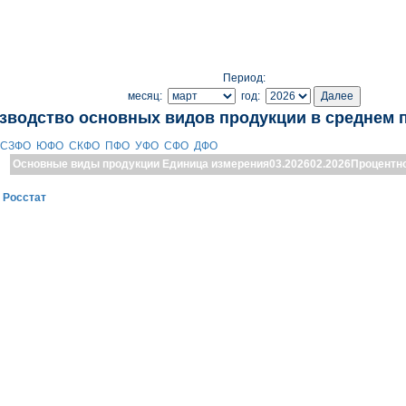
Период:
месяц:
год:
зводство основных видов продукции в среднем 
СЗФО
ЮФО
СКФО
ПФО
УФО
СФО
ДФО
Основные виды продукции
Единица измерения
03.2026
02.2026
Процентн
:
Росстат