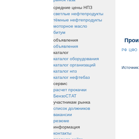
средние цены НПЗ
светлые нефтепродукты
тёмные нефтепродукты
моторное масло
битум
объявления
Прои
объявления
РФ
ЦФО
каталог
каталог оборудования
каталог организаций
Источник
каталог нпз
каталог нефтебаз
сервис
расчет прокачки
БензоСТАТ
участникам рынка
список должников
вакансии
резюме
информация
контакты