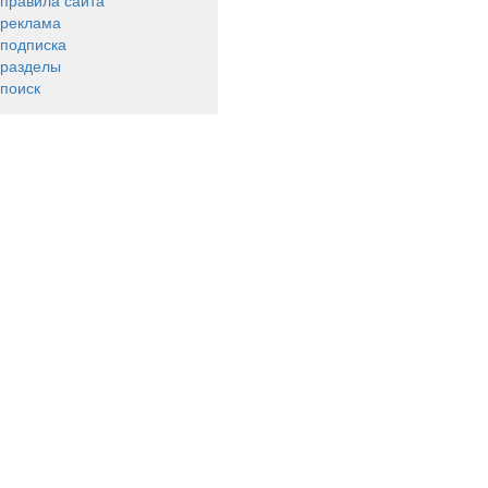
правила сайта
реклама
подписка
разделы
поиск