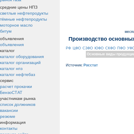
средние цены НПЗ
светлые нефтепродукты
тёмные нефтепродукты
моторное масло
битум
меся
объявления
Производство основных
объявления
РФ
ЦФО
СЗФО
ЮФО
СКФО
ПФО
УФ
каталог
Основные виды продукци
каталог оборудования
каталог организаций
Источник:
Росстат
каталог нпз
каталог нефтебаз
сервис
расчет прокачки
БензоСТАТ
участникам рынка
список должников
вакансии
резюме
информация
контакты