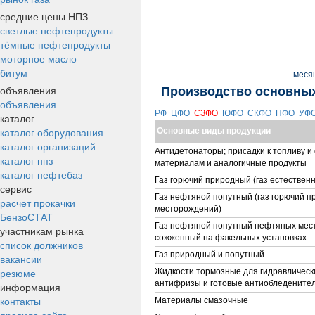
средние цены НПЗ
светлые нефтепродукты
тёмные нефтепродукты
моторное масло
битум
меся
объявления
Производство основных
объявления
РФ
ЦФО
СЗФО
ЮФО
СКФО
ПФО
УФ
каталог
каталог оборудования
Основные виды продукции
каталог организаций
Антидетонаторы; присадки к топливу и
каталог нпз
материалам и аналогичные продукты
каталог нефтебаз
Газ горючий природный (газ естествен
сервис
Газ нефтяной попутный (газ горючий 
расчет прокачки
месторождений)
БензоСТАТ
Газ нефтяной попутный нефтяных мес
участникам рынка
сожженный на факельных установках
список должников
Газ природный и попутный
вакансии
резюме
Жидкости тормозные для гидравлическ
антифризы и готовые антиобледените
информация
контакты
Материалы смазочные