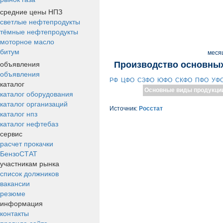
средние цены НПЗ
светлые нефтепродукты
тёмные нефтепродукты
моторное масло
битум
меся
объявления
Производство основных
объявления
РФ
ЦФО
СЗФО
ЮФО
СКФО
ПФО
УФ
каталог
Основные виды продукци
каталог оборудования
каталог организаций
Источник:
Росстат
каталог нпз
каталог нефтебаз
сервис
расчет прокачки
БензоСТАТ
участникам рынка
список должников
вакансии
резюме
информация
контакты