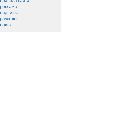
правила сайта
реклама
подписка
разделы
поиск