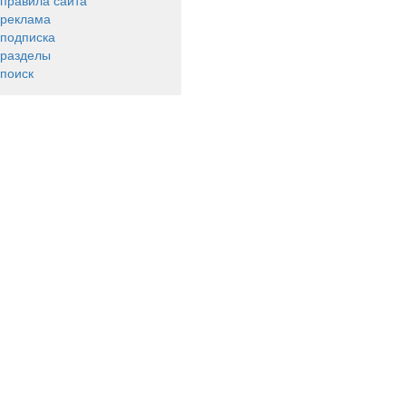
правила сайта
реклама
подписка
разделы
поиск