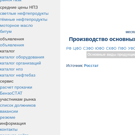
средние цены НПЗ
светлые нефтепродукты
тёмные нефтепродукты
моторное масло
битум
меся
объявления
Производство основных
объявления
РФ
ЦФО
СЗФО
ЮФО
СКФО
ПФО
УФ
каталог
Основные виды продукци
каталог оборудования
каталог организаций
Источник:
Росстат
каталог нпз
каталог нефтебаз
сервис
расчет прокачки
БензоСТАТ
участникам рынка
список должников
вакансии
резюме
информация
контакты