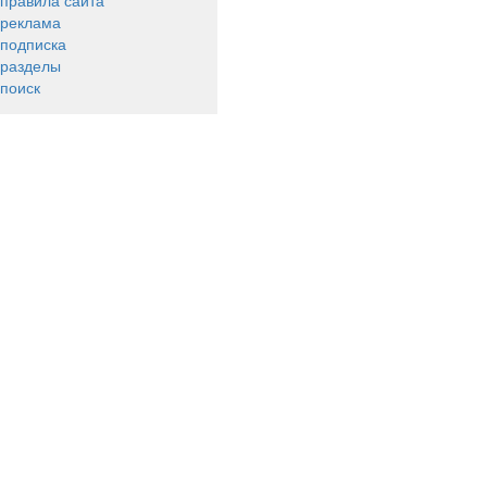
правила сайта
реклама
подписка
разделы
поиск