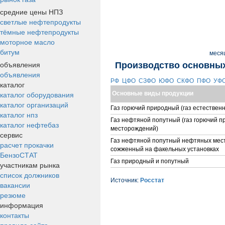
средние цены НПЗ
светлые нефтепродукты
тёмные нефтепродукты
моторное масло
битум
меся
объявления
Производство основных
объявления
РФ
ЦФО
СЗФО
ЮФО
СКФО
ПФО
УФ
каталог
каталог оборудования
Основные виды продукции
каталог организаций
Газ горючий природный (газ естествен
каталог нпз
Газ нефтяной попутный (газ горючий 
каталог нефтебаз
месторождений)
сервис
Газ нефтяной попутный нефтяных мес
расчет прокачки
сожженный на факельных установках
БензоСТАТ
Газ природный и попутный
участникам рынка
список должников
Источник:
Росстат
вакансии
резюме
информация
контакты