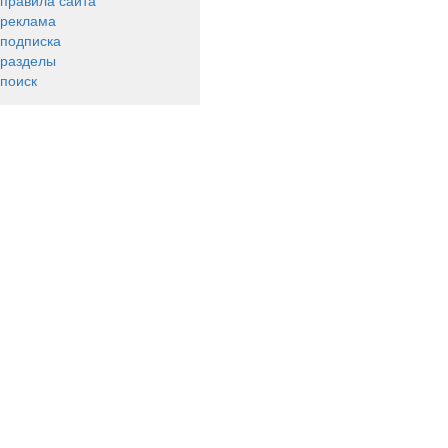
правила сайта
реклама
подписка
разделы
поиск