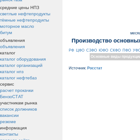
средние цены НПЗ
светлые нефтепродукты
тёмные нефтепродукты
моторное масло
битум
меся
объявления
Производство основных
объявления
РФ
ЦФО
СЗФО
ЮФО
СКФО
ПФО
УФ
каталог
Основные виды продукци
каталог оборудования
каталог организаций
Источник:
Росстат
каталог нпз
каталог нефтебаз
сервис
расчет прокачки
БензоСТАТ
участникам рынка
список должников
вакансии
резюме
информация
контакты