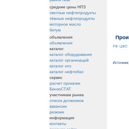
средние цены НПЗ
светлые нефтепродукты
тёмные нефтепродукты
моторное масло
битум
объявления
Прои
объявления
РФ
ЦФО
каталог
каталог оборудования
каталог организаций
Источник
каталог нпз
каталог нефтебаз
сервис
расчет прокачки
БензоСТАТ
участникам рынка
список должников
вакансии
резюме
информация
контакты