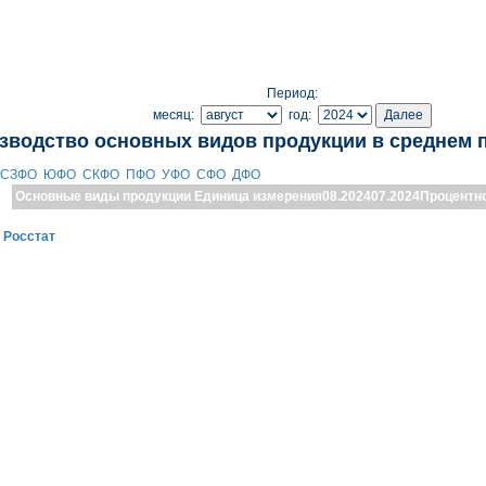
Период:
месяц:
год:
зводство основных видов продукции в среднем 
СЗФО
ЮФО
СКФО
ПФО
УФО
СФО
ДФО
Основные виды продукции
Единица измерения
08.2024
07.2024
Процентн
:
Росстат