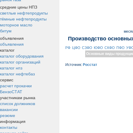
средние цены НПЗ
светлые нефтепродукты
тёмные нефтепродукты
моторное масло
битум
меся
объявления
Производство основных
объявления
РФ
ЦФО
СЗФО
ЮФО
СКФО
ПФО
УФ
каталог
Основные виды продукци
каталог оборудования
каталог организаций
Источник:
Росстат
каталог нпз
каталог нефтебаз
сервис
расчет прокачки
БензоСТАТ
участникам рынка
список должников
вакансии
резюме
информация
контакты