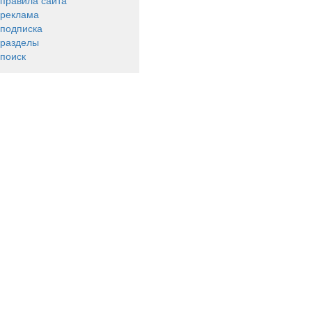
правила сайта
реклама
подписка
разделы
поиск