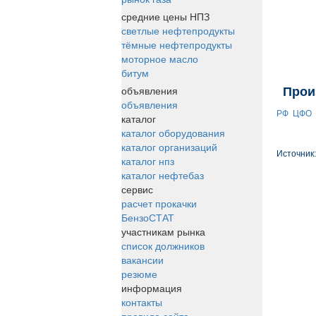
средние цены НПЗ
светлые нефтепродукты
тёмные нефтепродукты
моторное масло
битум
объявления
Прои
объявления
РФ
ЦФО
каталог
каталог оборудования
каталог организаций
Источник
каталог нпз
каталог нефтебаз
сервис
расчет прокачки
БензоСТАТ
участникам рынка
список должников
вакансии
резюме
информация
контакты