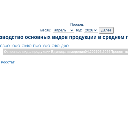
Период:
месяц:
год:
зводство основных видов продукции в среднем 
СЗФО
ЮФО
СКФО
ПФО
УФО
СФО
ДФО
Основные виды продукции
Единица измерения
04.2026
03.2026
Процентн
:
Росстат