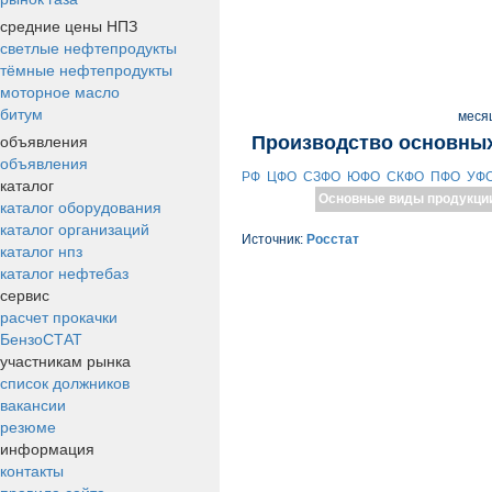
средние цены НПЗ
светлые нефтепродукты
тёмные нефтепродукты
моторное масло
битум
меся
объявления
Производство основных
объявления
РФ
ЦФО
СЗФО
ЮФО
СКФО
ПФО
УФ
каталог
Основные виды продукци
каталог оборудования
каталог организаций
Источник:
Росстат
каталог нпз
каталог нефтебаз
сервис
расчет прокачки
БензоСТАТ
участникам рынка
список должников
вакансии
резюме
информация
контакты