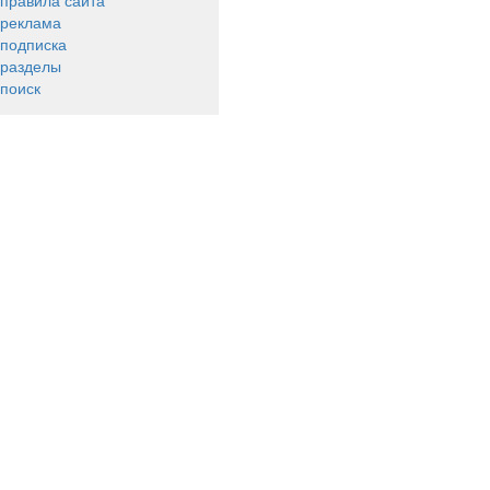
правила сайта
реклама
подписка
разделы
поиск