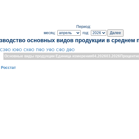
Период:
месяц:
год:
зводство основных видов продукции в среднем 
СЗФО
ЮФО
СКФО
ПФО
УФО
СФО
ДФО
Основные виды продукции
Единица измерения
04.2026
03.2026
Процентн
:
Росстат