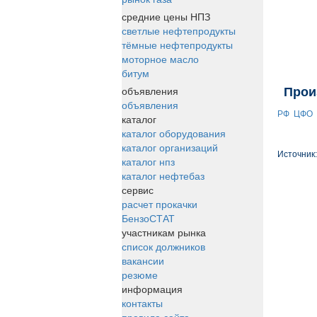
средние цены НПЗ
светлые нефтепродукты
тёмные нефтепродукты
моторное масло
битум
объявления
Прои
объявления
РФ
ЦФО
каталог
каталог оборудования
каталог организаций
Источник
каталог нпз
каталог нефтебаз
сервис
расчет прокачки
БензоСТАТ
участникам рынка
список должников
вакансии
резюме
информация
контакты