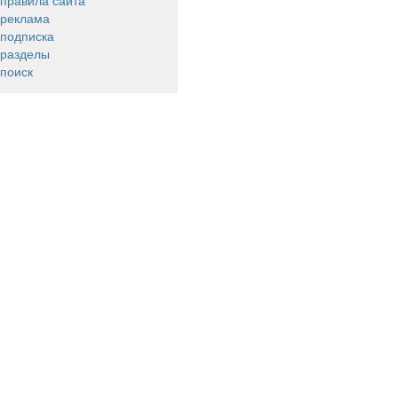
правила сайта
реклама
подписка
разделы
поиск