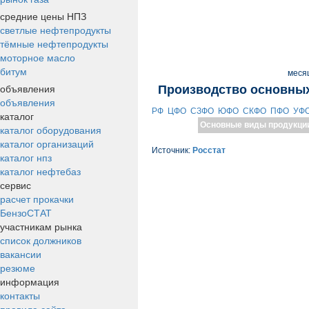
средние цены НПЗ
светлые нефтепродукты
тёмные нефтепродукты
моторное масло
битум
меся
объявления
Производство основных
объявления
РФ
ЦФО
СЗФО
ЮФО
СКФО
ПФО
УФ
каталог
Основные виды продукци
каталог оборудования
каталог организаций
Источник:
Росстат
каталог нпз
каталог нефтебаз
сервис
расчет прокачки
БензоСТАТ
участникам рынка
список должников
вакансии
резюме
информация
контакты