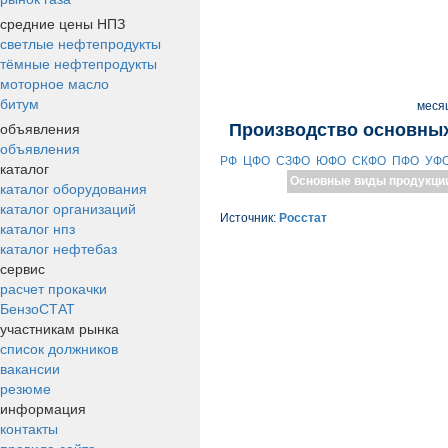
средние цены НПЗ
светлые нефтепродукты
тёмные нефтепродукты
моторное масло
битум
меся
объявления
Производство основных
объявления
РФ
ЦФО
СЗФО
ЮФО
СКФО
ПФО
УФ
каталог
Основные виды продукци
каталог оборудования
каталог организаций
Источник:
Росстат
каталог нпз
каталог нефтебаз
сервис
расчет прокачки
БензоСТАТ
участникам рынка
список должников
вакансии
резюме
информация
контакты