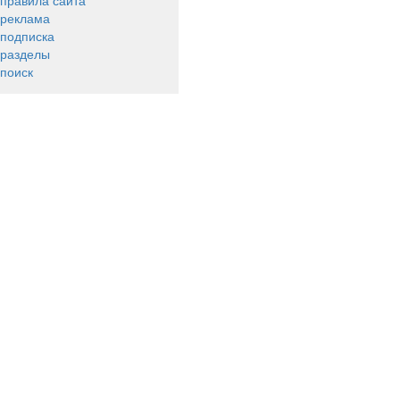
правила сайта
реклама
подписка
разделы
поиск