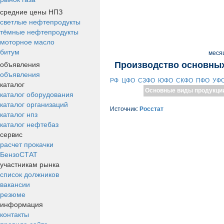
средние цены НПЗ
светлые нефтепродукты
тёмные нефтепродукты
моторное масло
битум
меся
объявления
Производство основных
объявления
РФ
ЦФО
СЗФО
ЮФО
СКФО
ПФО
УФ
каталог
Основные виды продукци
каталог оборудования
каталог организаций
Источник:
Росстат
каталог нпз
каталог нефтебаз
сервис
расчет прокачки
БензоСТАТ
участникам рынка
список должников
вакансии
резюме
информация
контакты