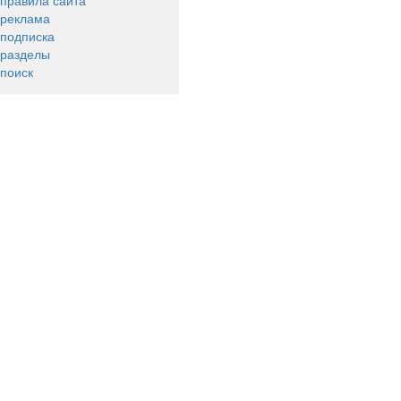
правила сайта
реклама
подписка
разделы
поиск