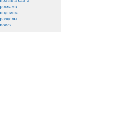
правила сайта
реклама
подписка
разделы
поиск