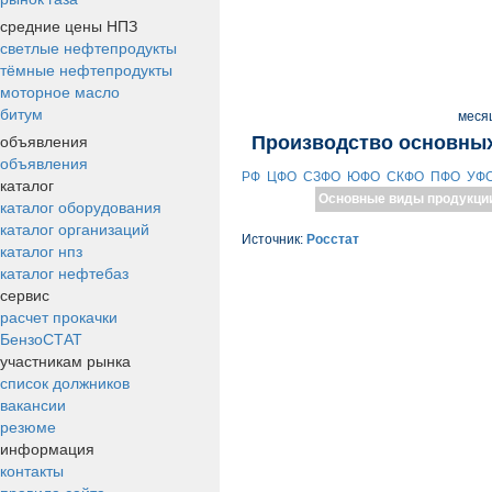
средние цены НПЗ
светлые нефтепродукты
тёмные нефтепродукты
моторное масло
битум
меся
объявления
Производство основных
объявления
РФ
ЦФО
СЗФО
ЮФО
СКФО
ПФО
УФ
каталог
Основные виды продукци
каталог оборудования
каталог организаций
Источник:
Росстат
каталог нпз
каталог нефтебаз
сервис
расчет прокачки
БензоСТАТ
участникам рынка
список должников
вакансии
резюме
информация
контакты