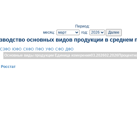
Период:
месяц:
год:
зводство основных видов продукции в среднем 
СЗФО
ЮФО
СКФО
ПФО
УФО
СФО
ДФО
Основные виды продукции
Единица измерения
03.2026
02.2026
Процентн
:
Росстат