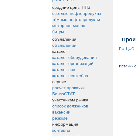
средние цены НПЗ
светлые нефтепродукты
тёмные нефтепродукты
моторное масло
битум
объявления
Прои
объявления
РФ
ЦФО
каталог
каталог оборудования
каталог организаций
Источник
каталог нпз
каталог нефтебаз
сервис
расчет прокачки
БензоСТАТ
участникам рынка
список должников
вакансии
резюме
информация
контакты