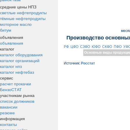
средние цены НПЗ
светлые нефтепродукты
тёмные нефтепродукты
моторное масло
битум
меся
объявления
Производство основных
объявления
РФ
ЦФО
СЗФО
ЮФО
СКФО
ПФО
УФ
каталог
Основные виды продукци
каталог оборудования
каталог организаций
Источник:
Росстат
каталог нпз
каталог нефтебаз
сервис
расчет прокачки
БензоСТАТ
участникам рынка
список должников
вакансии
резюме
информация
контакты