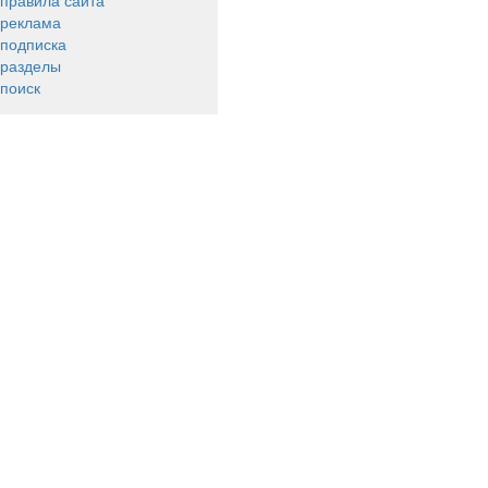
правила сайта
реклама
подписка
разделы
поиск