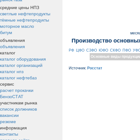
средние цены НПЗ
светлые нефтепродукты
тёмные нефтепродукты
моторное масло
битум
меся
объявления
Производство основных
объявления
РФ
ЦФО
СЗФО
ЮФО
СКФО
ПФО
УФ
каталог
Основные виды продукци
каталог оборудования
каталог организаций
Источник:
Росстат
каталог нпз
каталог нефтебаз
сервис
расчет прокачки
БензоСТАТ
участникам рынка
список должников
вакансии
резюме
информация
контакты