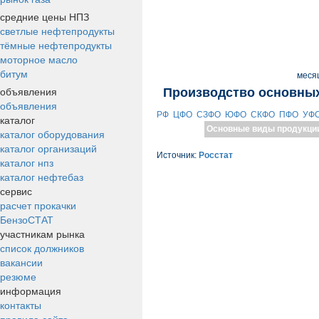
средние цены НПЗ
светлые нефтепродукты
тёмные нефтепродукты
моторное масло
битум
меся
объявления
Производство основных
объявления
РФ
ЦФО
СЗФО
ЮФО
СКФО
ПФО
УФ
каталог
Основные виды продукци
каталог оборудования
каталог организаций
Источник:
Росстат
каталог нпз
каталог нефтебаз
сервис
расчет прокачки
БензоСТАТ
участникам рынка
список должников
вакансии
резюме
информация
контакты