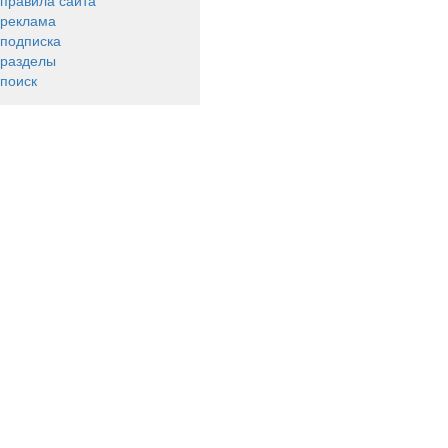
правила сайта
реклама
подписка
разделы
поиск