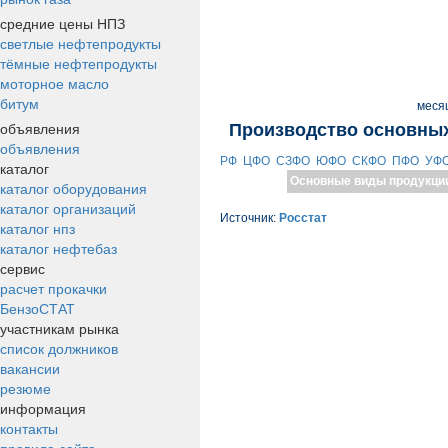
средние цены НПЗ
светлые нефтепродукты
тёмные нефтепродукты
моторное масло
битум
меся
объявления
Производство основных
объявления
РФ
ЦФО
СЗФО
ЮФО
СКФО
ПФО
УФ
каталог
Основные виды продукци
каталог оборудования
каталог организаций
Источник:
Росстат
каталог нпз
каталог нефтебаз
сервис
расчет прокачки
БензоСТАТ
участникам рынка
список должников
вакансии
резюме
информация
контакты