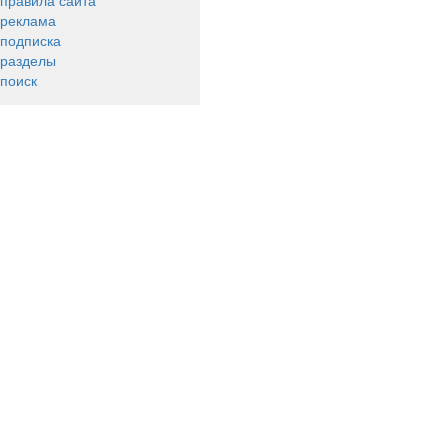
правила сайта
реклама
подписка
разделы
поиск