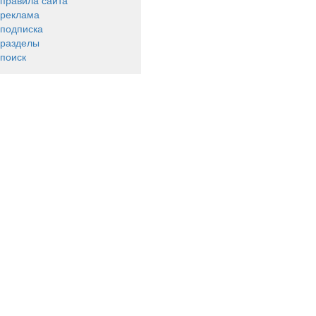
правила сайта
реклама
подписка
разделы
поиск