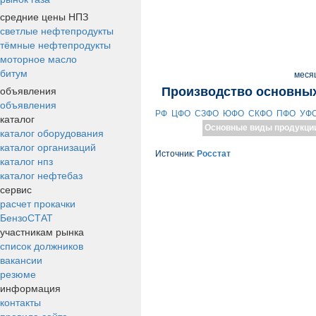
средние цены НПЗ
светлые нефтепродукты
тёмные нефтепродукты
моторное масло
битум
меся
объявления
Производство основных
объявления
РФ
ЦФО
СЗФО
ЮФО
СКФО
ПФО
УФ
каталог
Основные виды продукци
каталог оборудования
каталог организаций
Источник:
Росстат
каталог нпз
каталог нефтебаз
сервис
расчет прокачки
БензоСТАТ
участникам рынка
список должников
вакансии
резюме
информация
контакты