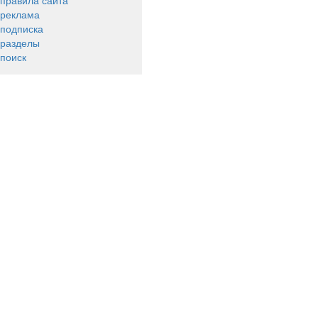
правила сайта
реклама
подписка
разделы
поиск