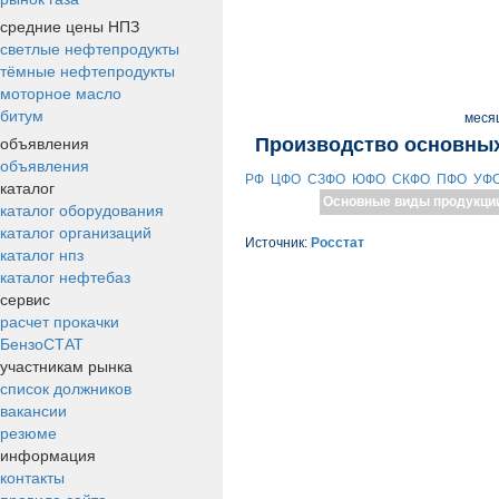
средние цены НПЗ
светлые нефтепродукты
тёмные нефтепродукты
моторное масло
битум
меся
объявления
Производство основных
объявления
РФ
ЦФО
СЗФО
ЮФО
СКФО
ПФО
УФ
каталог
Основные виды продукци
каталог оборудования
каталог организаций
Источник:
Росстат
каталог нпз
каталог нефтебаз
сервис
расчет прокачки
БензоСТАТ
участникам рынка
список должников
вакансии
резюме
информация
контакты