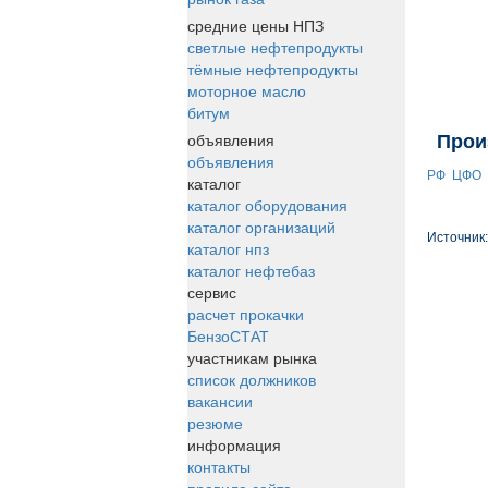
средние цены НПЗ
светлые нефтепродукты
тёмные нефтепродукты
моторное масло
битум
объявления
Прои
объявления
РФ
ЦФО
каталог
каталог оборудования
каталог организаций
Источник
каталог нпз
каталог нефтебаз
сервис
расчет прокачки
БензоСТАТ
участникам рынка
список должников
вакансии
резюме
информация
контакты