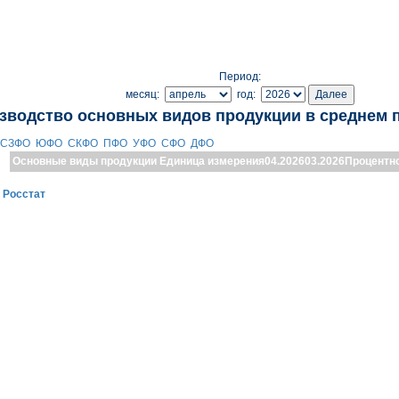
Период:
месяц:
год:
зводство основных видов продукции в среднем 
СЗФО
ЮФО
СКФО
ПФО
УФО
СФО
ДФО
Основные виды продукции
Единица измерения
04.2026
03.2026
Процентн
:
Росстат