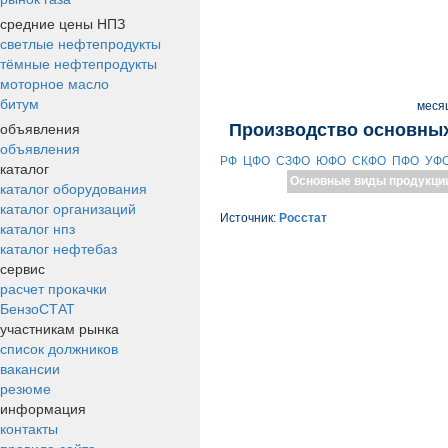
средние цены НПЗ
светлые нефтепродукты
тёмные нефтепродукты
моторное масло
битум
меся
объявления
Производство основных
объявления
РФ
ЦФО
СЗФО
ЮФО
СКФО
ПФО
УФ
каталог
Основные виды продукци
каталог оборудования
каталог организаций
Источник:
Росстат
каталог нпз
каталог нефтебаз
сервис
расчет прокачки
БензоСТАТ
участникам рынка
список должников
вакансии
резюме
информация
контакты