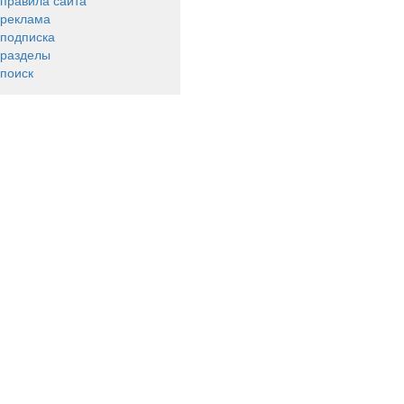
правила сайта
реклама
подписка
разделы
поиск