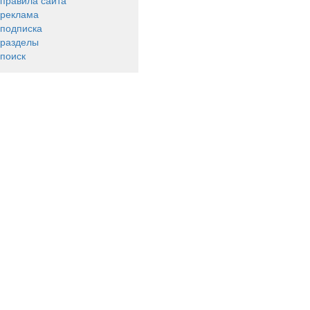
правила сайта
реклама
подписка
разделы
поиск