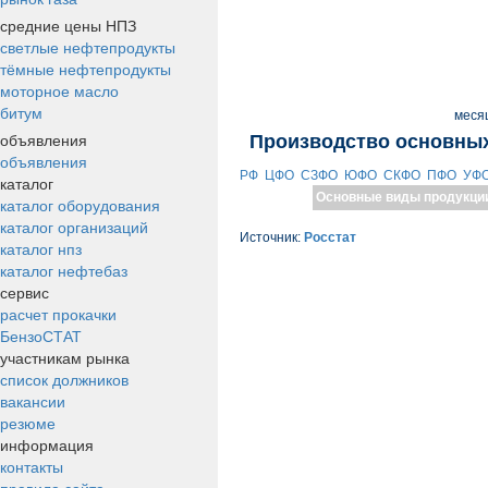
средние цены НПЗ
светлые нефтепродукты
тёмные нефтепродукты
моторное масло
битум
меся
объявления
Производство основных
объявления
РФ
ЦФО
СЗФО
ЮФО
СКФО
ПФО
УФ
каталог
Основные виды продукци
каталог оборудования
каталог организаций
Источник:
Росстат
каталог нпз
каталог нефтебаз
сервис
расчет прокачки
БензоСТАТ
участникам рынка
список должников
вакансии
резюме
информация
контакты