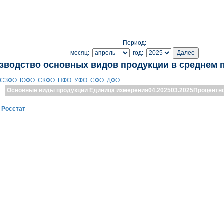
Период:
месяц:
год:
зводство основных видов продукции в среднем 
СЗФО
ЮФО
СКФО
ПФО
УФО
СФО
ДФО
Основные виды продукции
Единица измерения
04.2025
03.2025
Процентн
:
Росстат