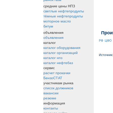
средние цены НПЗ
светлые нефтепродукты
тёмные нефтепродукты
моторное масло
битум
объявления
Прои
объявления
РФ
ЦФО
каталог
каталог оборудования
каталог организаций
Источник
каталог нпз
каталог нефтебаз
сервис
расчет прокачки
БензоСТАТ
участникам рынка
список должников
вакансии
резюме
информация
контакты