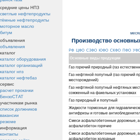
средние цены НПЗ
светлые нефтепродукты
тёмные нефтепродукты
моторное масло
битум
меся
объявления
Производство основных
объявления
РФ
ЦФО
СЗФО
ЮФО
СКФО
ПФО
УФ
каталог
каталог оборудования
Основные виды продукции
каталог организаций
Газ горючий природный (газ естествен
каталог нпз
Газ нефтяной попутный (газ горючий 
каталог нефтебаз
месторождений)
сервис
Газ нефтяной попутный нефтяных мес
расчет прокачки
сожженный на факельных установках
БензоСТАТ
Газ природный и попутный
участникам рынка
список должников
Жидкости тормозные для гидравлическ
антифризы и готовые антиобледените
вакансии
резюме
Смеси асфальтобетонные дорожные, 
асфальтобетон горячие
информация
контакты
Смеси асфальтобетонные дорожные, 
асфальтобетон холодные