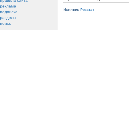
правила сайта
реклама
Источник:
Росстат
подписка
разделы
поиск