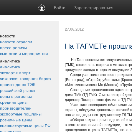
Войти
Зарегистрироваться
27.06.2012
новости
новости отрасли
На ТАГМЕТе прошла
пресс-релизы
выставки и мероприятия
аналитика
На Таганрогском металлургическом з
(ТМК), состоялась встреча с металлот
аналитика
продукции завода в первом полугодии 2
экспорт-импорт
Среди участников встречи представит
чикагская товарная биржа
(Волгоград), «Стройтрубосталь» (Красн
производство ТЭК
«Металлокомплект М» (Москва), «Трубо
российский рынок
Совещание организовано администрац
дома ТМК (ТД ТМК). С металлотрейде
цены в регионах
директор Таганрогского филиала ТД ТМ
средние цены
Участники совещания обменялись мне
производителей
страны, обсудили прогнозы рыночной к
экспортные пошлины
новые подходы к сотрудничеству ТД ТМ
розничные цены
«Общая задача производителей и мет
внешнеторговые цены РФ
высокотехнологичной продукции, – отм
проведенная в цехах ТАГМЕТа, позволя
рынок газа