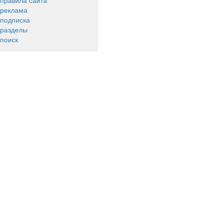
правила сайта
реклама
подписка
разделы
поиск