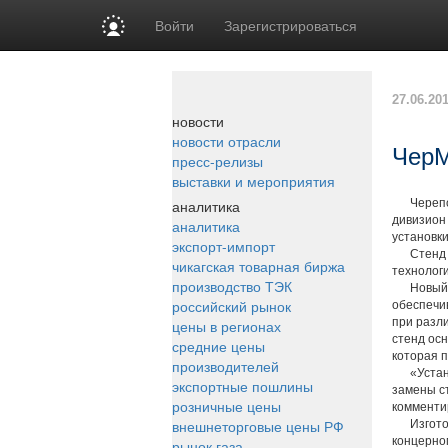
Войти
Зарегистрироваться
27.06.20
новости
новости отрасли
ЧерМ
пресс-релизы
выставки и мероприятия
аналитика
Черепове
дивизион
аналитика
установк
экспорт-импорт
Стенд пр
чикагская товарная биржа
технологи
производство ТЭК
Новый ст
российский рынок
обеспечи
при разли
цены в регионах
стенд ос
средние цены
которая 
производителей
«Установ
экспортные пошлины
замены ст
розничные цены
комменти
внешнеторговые цены РФ
Изготовл
концерно
рынок газа