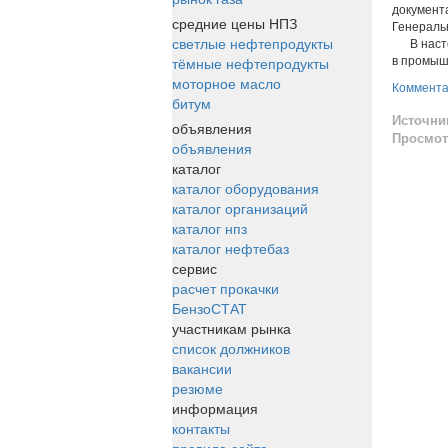
документ
средние цены НПЗ
Генераль
светлые нефтепродукты
В настоя
тёмные нефтепродукты
в промыш
моторное масло
Коммент
битум
Источни
объявления
Просмот
объявления
каталог
каталог оборудования
каталог организаций
каталог нпз
каталог нефтебаз
сервис
расчет прокачки
БензоСТАТ
участникам рынка
список должников
вакансии
резюме
информация
контакты