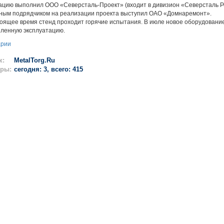
ацию выполнил ООО «Северсталь-Проект» (входит в дивизион «Северсталь Р
ным подрядчиком на реализации проекта выступил ОАО «Домнаремонт».
щее время стенд проходит горячие испытания. В июле новое оборудование
ленную эксплуатацию.
арии
к:
MetalTorg.Ru
ры:
сегодня: 3, всего: 415