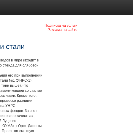
Подписка на услуги
Реклама на сайте
и стали
одов в мире (входит в
о стенда для слябовой
ния его при выполнении
стали №1 (УНРС-1).
тонн выше), что
замену ковшей со сталью
разливки. Кроме того,
процессе разливки,
 на УНРС.
вных фондов. За счет
ении ее качества», -
й Луценко.
-ЮУМЗ», г.Орск. Данным
. Проектно-сметную