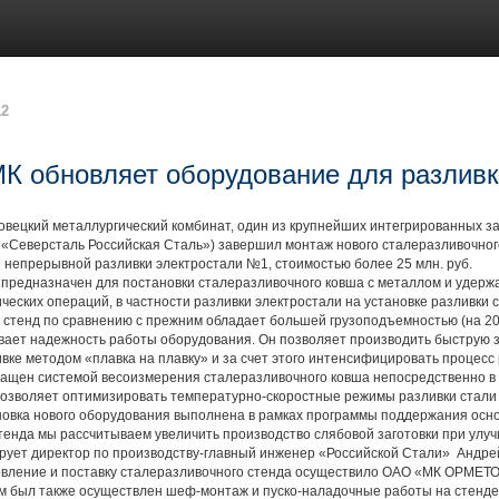
12
К обновляет оборудование для разливк
цкий металлургический комбинат, один из крупнейших интегрированных зав
 «Северсталь Российская Сталь») завершил монтаж нового сталеразливочног
и непрерывной разливки электростали №1, стоимостью более 25 млн. руб.
едназначен для постановки сталеразливочного ковша с металлом и удержа
ческих операций, в частности разливки электростали на установке разливки 
енд по сравнению с прежним обладает большей грузоподъемностью (на 20 
вает надежность работы оборудования. Он позволяет производить быструю 
вке методом «плавка на плавку» и за счет этого интенсифицировать процесс 
нащен системой весоизмерения сталеразливочного ковша непосредственно в 
позволяет оптимизировать температурно-скоростные режимы разливки стали
ка нового оборудования выполнена в рамках программы поддержания осно
енда мы рассчитываем увеличить производство слябовой заготовки при улучш
рует директор по производству-главный инженер «Российской Стали» Андре
ение и поставку сталеразливочного стенда осуществило ОАО «МК ОРМЕТО
м был также осуществлен шеф-монтаж и пуско-наладочные работы на стенде