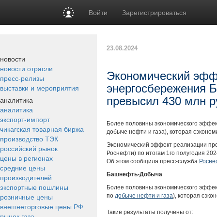
Войти
Зарегистрироваться
23.08.2024
новости
новости отрасли
Экономический эфф
пресс-релизы
энергосбережения Б
выставки и мероприятия
превысил 430 млн р
аналитика
аналитика
экспорт-импорт
Более половины экономического эффе
чикагская товарная биржа
добыче нефти и газа), которая сэконом
производство ТЭК
Экономический эффект реализации пр
российский рынок
Роснефти) по итогам 1го полугодия 2024
цены в регионах
Об этом сообщила пресс-служба
Росне
средние цены
Башнефть-Добыча
производителей
экспортные пошлины
Более половины экономического эффе
розничные цены
по
добыче нефти и газа
), которая сэко
внешнеторговые цены РФ
Такие результаты получены от:
рынок газа