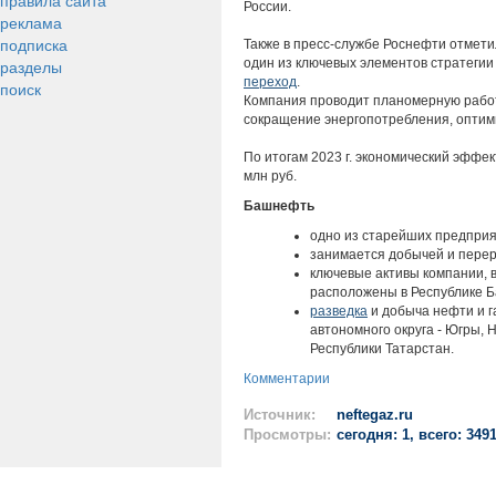
правила сайта
России.
реклама
подписка
Также в пресс-службе Роснефти отмет
разделы
один из ключевых элементов стратегии
переход
.
поиск
Компания проводит планомерную работ
сокращение энергопотребления, оптими
По итогам 2023 г. экономический эфф
млн руб.
Башнефть
одно из старейших предприя
занимается добычей и перер
ключевые активы компании,
расположены в Республике Б
разведка
и добыча нефти и г
автономного округа - Югры, 
Республики Татарстан.
Комментарии
Источник:
neftegaz.ru
Просмотры:
сегодня: 1, всего: 349