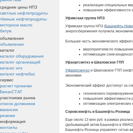
реализации специальных мер
средние цены НПЗ
повышения эффективности э
светлые нефтепродукты
тёмные нефтепродукты
Уфимская группа НПЗ
моторное масло
Уфимская группа НПЗ (
Башнефть-Ново
битум
энергосбережения получила экономиче
объявления
Большая часть экономического эффекта
объявления
каталог
мероприятиям по повышению
оптимизации схем конденсат
каталог оборудования
каталог организаций
Уфаоргсинтез и Шкаповское ГПП
каталог нпз
Уфаоргсинтез
и Шкаповское ГПП (нефт
каталог нефтебаз
экономии.
сервис
расчет прокачки
Экономический эффект достигнут за сч
БензоСТАТ
технического перевооружен
участникам рынка
повышения эффективности р
список должников
оптимизации электрических н
вакансии
Соровскнефть и Башнефть-Розница
резюме
Еще около 13 млн руб. в рамках реал
информация
(добывающий актив Башнефти в ХМАО)
контакты
Башнефть-Розница управляет сетью ав