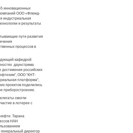
 55 инновационных
 компаний ООО «Флюид-
я индустриальная
ехнологии и результаты
атывающие пути развития
печения
твенных процессов в
ведующий кафедрой
ожностях даунстрима
е достижения российских
Нефтехим”, ООО “КНТ-
триальная платформа",
оих проектов поделились
е приборостроение.
делегаты смогли
частие в лотерее с
 нефти. Тарана
цессов НАН
ользованием
, генеральный директор