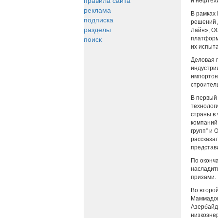
правила сайта
и нефтех
реклама
В рамках
подписка
решений 
разделы
Лайн», О
поиск
платформ
их испыт
Деловая 
индустри
импортон
строител
В первый
технологи
страны в
компаний
групп” и
рассказа
представ
По оконча
насладит
призами.
Во второ
Маммадов
Азербайд
низкоэнер