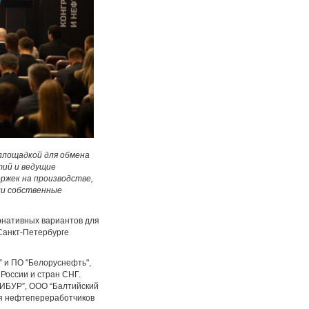
площадкой для обмена
тий и ведущие
ржек на производстве,
ли собственные
рнативных вариантов для
Санкт-Петербурге
 и ПО "Белоруснефть",
России и стран СНГ.
СИБУР”, ООО “Балтийский
ия нефтепереработчиков