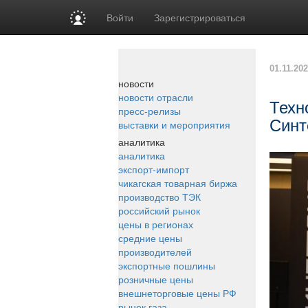
Войти
Зарегистрироваться
01.11.20
новости
новости отрасли
Техн
пресс-релизы
Синт
выставки и мероприятия
аналитика
аналитика
экспорт-импорт
чикагская товарная биржа
производство ТЭК
российский рынок
цены в регионах
средние цены
производителей
экспортные пошлины
розничные цены
внешнеторговые цены РФ
рынок газа