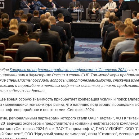
тября
Конгресс по нефтепереработке и нефтехимии: Синтезис 2024
стал 
 инновациями в даунстриме России и стран СНГ. Топ-менеджеры предприя
кие специалисты обсудили вопросы импортонезависимости, снижения изде
охимии и переработки тяжелых нефтяных остатков, а также представи
ки и кейсы их внедрения.
щее время особую значимость приобретает кооперация усилий и поиск альте
и к меняющейся конъюнктуре рынка, что наглядно подтвердил прошедший в 
 по нефтепереработке и нефтехимии: Синтезис 2024.
тие, региональными партнерами которого стали ОАО “Нафтан”, АО ГК “Титан”
320 ведущих экспертов и представителей компаний нефтегазового комплекса 
астников Синтезиса 2024 были ПАО “Газпром нефть”, ПАО “ЛУКОЙЛ”, ООО “
ий Комплекс”, ООО “Иркутский завод полимеров”, Фонд “Сколково”, Ассоциац