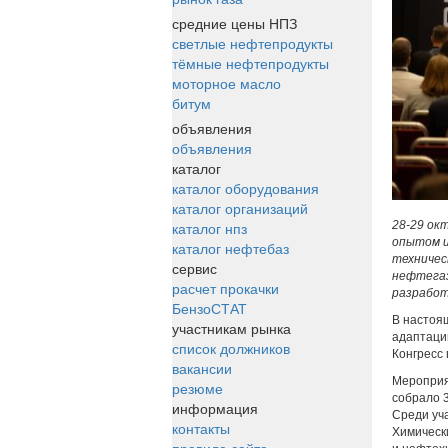
средние цены НПЗ
светлые нефтепродукты
тёмные нефтепродукты
моторное масло
битум
объявления
объявления
каталог
каталог оборудования
каталог организаций
28-29 ок
каталог нпз
опытом и
каталог нефтебаз
техничес
сервис
нефтегаз
расчет прокачки
разработ
БензоСТАТ
В настоя
участникам рынка
адаптаци
список должников
Конгресс
вакансии
Мероприя
резюме
собрало 
информация
Среди уч
контакты
Химическ