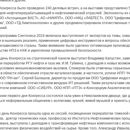
имиков и другие.
 Конгресса было проведено 240 деловых встреч, а на выставке представлено
для нефтеперерабатывающей и нефтехимической отраслей. Экспоненты из
ОО «Ассоциация ВАСТ», АО «НИИПП», ООО «НКЦ «ЛАБТЕСТ», ООО "Цифрова
а", ООО «ТД Химтехнологии» и другие продемонстрировали отечественные т
аний.
программа Синтезиса 2024 включала выступления от экспертов на темы, охв
и в нынешних реалиях, применение цифровых инструментов и вопросы обес
езависимости страны. Также внимание было уделено оптимизации производс
ьстве НПЗ и НХК и укреплении промышленной безопасности.
 день Конгресса на стратегической панели выступил Владимир Капустин, за
и переработки РГУ нефти и газа им. И.М. Губкина, с докладом о новых возм
 условиях внешнеэкономических вызовов. Спикером были отмечены серьезны
 в области обеспечения отрасли катализаторами, в частности, успехи НПП “
 ООО “РН-кат”. Сергей Балашов, директор по продуктам ООО "Цифровая индус
л о современном отечественном вендоре ИТ-решений. Также результатами св
ители компаний: ООО «СИБУР», ООО НПП «ПТЭ» и Консорциум Аналитическо
нии первого дня Конгресса состоялся гала-ужин в Николаевском дворце, где 
ься неформальным общением с коллегами, кухней, живой музыкой и принять у
й день Конгресса прошла одна из сессий, посвященная переработке тяжелой
а, доктор технических наук, профессор из Института Нефтехимических про
жана, выступила с докладом о трансформации нефтяных компонентов с исп
гетических физических воздействий на сырье. Кроме того, Александр Иванов