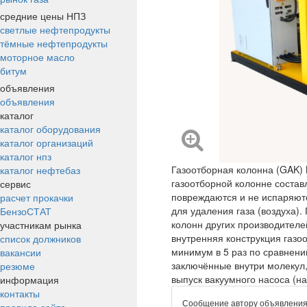
средние цены НПЗ
светлые нефтепродукты
тёмные нефтепродукты
моторное масло
битум
объявления
объявления
каталог
каталог оборудования
каталог организаций
каталог нпз
Газоотборная колонна (GAK) M
каталог нефтебаз
газоотборной колонне состав
сервис
повреждаются и не испаряютс
расчет прокачки
для удаления газа (воздуха).
БензоСТАТ
колонн других производителе
участникам рынка
внутренняя конструкция газо
список должников
минимум в 5 раз по сравнени
вакансии
заключённые внутри молекул
резюме
выпуск вакуумного насоса (на
информация
контакты
Сообщение автору объявлени