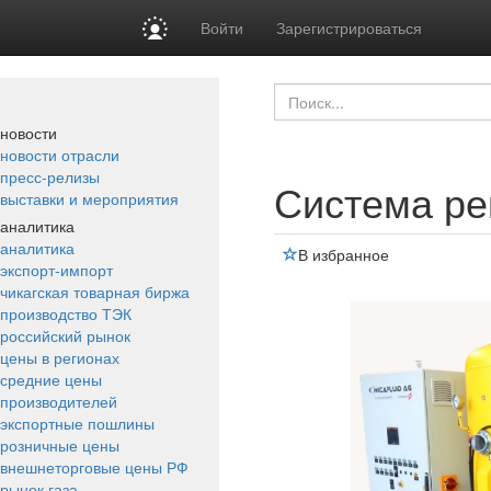
Войти
Зарегистрироваться
новости
новости отрасли
пресс-релизы
Система ре
выставки и мероприятия
аналитика
аналитика
В избранное
экспорт-импорт
чикагская товарная биржа
производство ТЭК
российский рынок
цены в регионах
средние цены
производителей
экспортные пошлины
розничные цены
внешнеторговые цены РФ
рынок газа