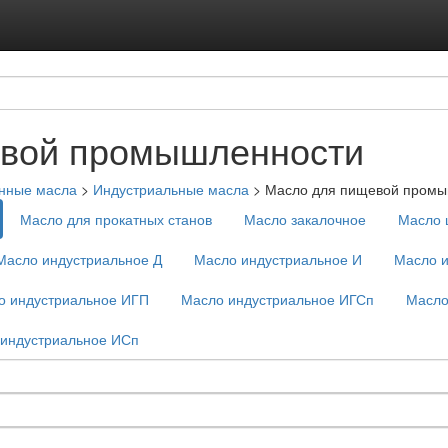
Подписка на ус
Реклама на с
евой промышленности
нные масла
>
Индустриальные масла
>
Масло для пищевой промы
Масло для прокатных станов
Масло закалочное
Масло 
Масло индустриальное Д
Масло индустриальное И
Масло и
о индустриальное ИГП
Масло индустриальное ИГСп
Масло
индустриальное ИСп