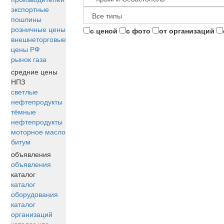
экспортные
пошлины
розничные цены
с ценой
с фото
от организаций
внешнеторговые
цены РФ
рынок газа
средние цены
НПЗ
светлые
нефтепродукты
тёмные
нефтепродукты
моторное масло
битум
объявления
объявления
каталог
каталог
оборудования
каталог
организаций