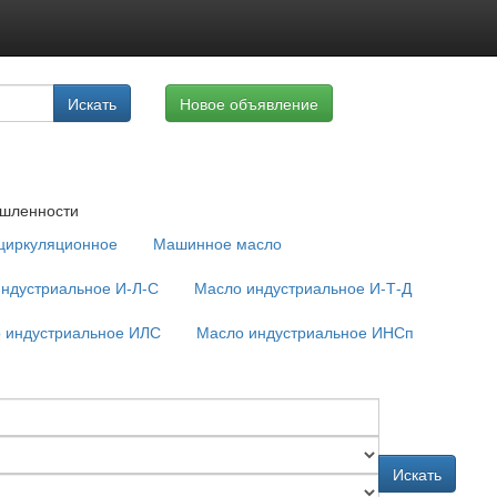
луги
Искать
Новое объявление
айте
шленности
циркуляционное
Машинное масло
ндустриальное И-Л-С
Масло индустриальное И-Т-Д
 индустриальное ИЛС
Масло индустриальное ИНСп
Искать