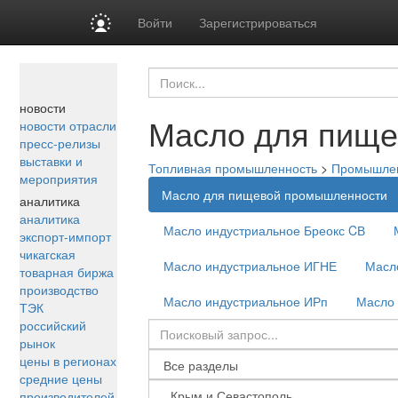
Войти
Зарегистрироваться
новости
Масло для пищ
новости отрасли
пресс-релизы
выставки и
Топливная промышленность
>
Промышле
мероприятия
Масло для пищевой промышленности
аналитика
аналитика
Масло индустриальное Бреокс CВ
экспорт-импорт
чикагская
Масло индустриальное ИГНЕ
Масл
товарная биржа
производство
Масло индустриальное ИРп
Масло 
ТЭК
российский
рынок
цены в регионах
средние цены
производителей