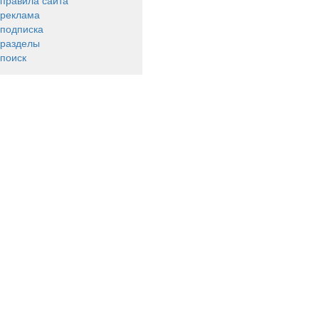
правила сайта
реклама
подписка
разделы
поиск