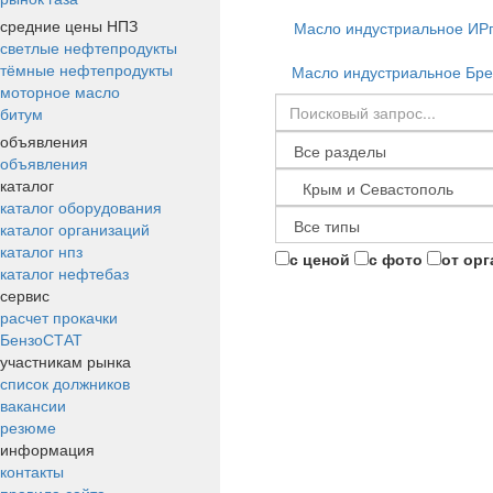
средние цены НПЗ
Масло индустриальное ИР
светлые нефтепродукты
тёмные нефтепродукты
Масло индустриальное Бре
моторное масло
битум
объявления
объявления
каталог
каталог оборудования
каталог организаций
каталог нпз
с ценой
с фото
от ор
каталог нефтебаз
сервис
расчет прокачки
БензоСТАТ
участникам рынка
список должников
вакансии
резюме
информация
контакты