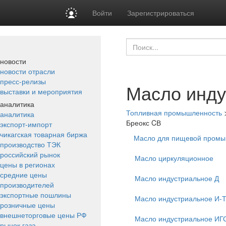
Войти
Зарегистрироваться
новости
новости отрасли
пресс-релизы
Масло инду
выставки и мероприятия
аналитика
Топливная промышленность
аналитика
Бреокс CВ
экспорт-импорт
чикагская товарная биржа
Масло для пищевой промы
производство ТЭК
российский рынок
Масло циркуляционное
цены в регионах
средние цены
Масло индустриальное Д
производителей
экспортные пошлины
Масло индустриальное И-Т
розничные цены
внешнеторговые цены РФ
Масло индустриальное ИГ
рынок газа