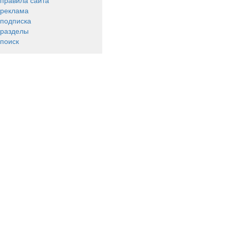
правила сайта
реклама
подписка
разделы
поиск