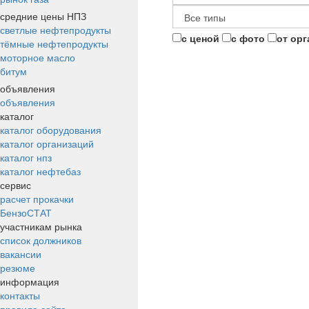
средние цены НПЗ
светлые нефтепродукты
с ценой
с фото
от ор
тёмные нефтепродукты
моторное масло
битум
объявления
объявления
каталог
каталог оборудования
каталог организаций
каталог нпз
каталог нефтебаз
сервис
расчет прокачки
БензоСТАТ
участникам рынка
список должников
вакансии
резюме
информация
контакты