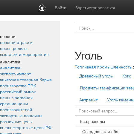
Войти
Зарегистрироваться
новости
новости отрасли
пресс-релизы
Уголь
выставки и мероприятия
аналитика
Топливная промышленность
аналитика
экспорт-импорт
Древесный уголь
Кокс
чикагская товарная биржа
производство ТЭК
Продукты газификации твё
российский рынок
цены в регионах
Антрацит
Уголь камен
средние цены
производителей
экспортные пошлины
розничные цены
внешнеторговые цены РФ
рынок газа