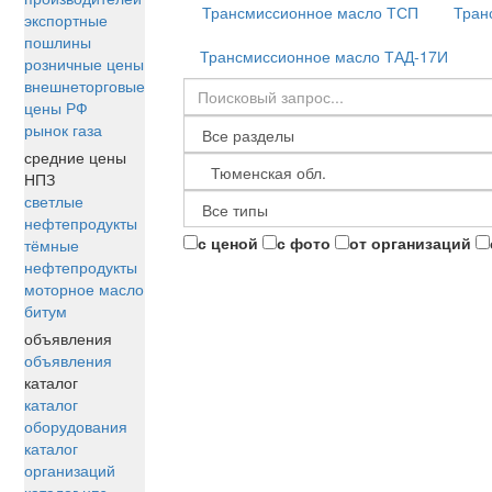
Трансмиссионное масло ТСП
Тран
экспортные
пошлины
Трансмиссионное масло ТАД-17И
розничные цены
внешнеторговые
цены РФ
рынок газа
средние цены
НПЗ
светлые
нефтепродукты
с ценой
с фото
от организаций
тёмные
нефтепродукты
моторное масло
битум
объявления
объявления
каталог
каталог
оборудования
каталог
организаций