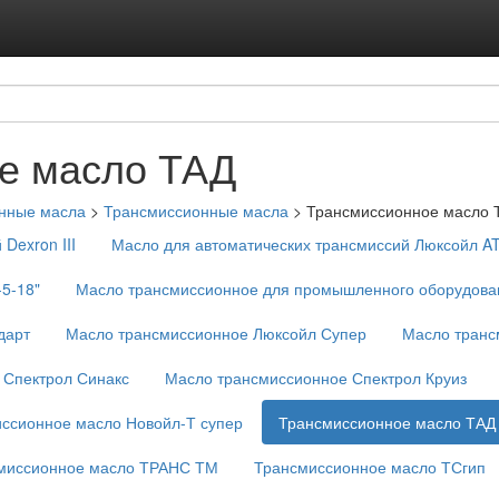
Подписка на ус
Реклама на с
е масло ТАД
нные масла
>
Трансмиссионные масла
>
Трансмиссионное масло 
Dexron III
Масло для автоматических трансмиссий Люксойл A
5-18"
Масло трансмиссионное для промышленного оборудова
дарт
Масло трансмиссионное Люксойл Супер
Масло транс
 Спектрол Синакс
Масло трансмиссионное Спектрол Круиз
ссионное масло Новойл-Т супер
Трансмиссионное масло ТАД
миссионное масло ТРАНС ТМ
Трансмиссионное масло ТСгип