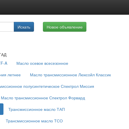
луги
Искать
Новое объявление
айте
ТАД
TF-A
Масло осевое всесезонное
ния летнее
Масло трансмиссионное Люксойл Классик
миссионное полусинтетическое Спектрол Миссия
Масло трансмиссионное Спектрол Форвард
Трансмиссионное масло ТАП
Трансмиссионное масло ТСО