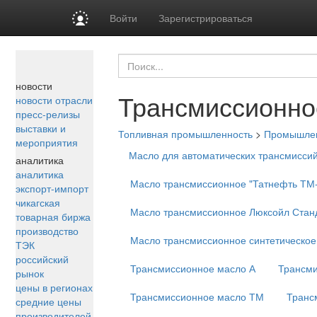
Войти
Зарегистрироваться
новости
Трансмиссионно
новости отрасли
пресс-релизы
выставки и
Топливная промышленность
>
Промышле
мероприятия
Масло для автоматических трансмиссий 
аналитика
аналитика
Масло трансмиссионное "Татнефть ТМ-
экспорт-импорт
чикагская
Масло трансмиссионное Люксойл Стан
товарная биржа
производство
Масло трансмиссионное синтетическое
ТЭК
российский
Трансмиссионное масло А
Трансми
рынок
цены в регионах
Трансмиссионное масло ТМ
Транс
средние цены
производителей