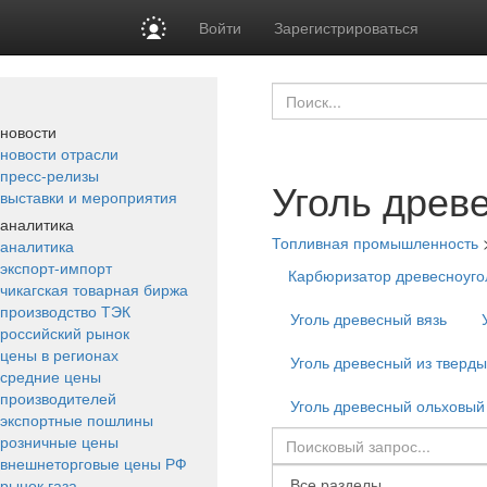
Войти
Зарегистрироваться
новости
новости отрасли
пресс-релизы
Уголь древ
выставки и мероприятия
аналитика
Топливная промышленность
аналитика
экспорт-импорт
Карбюризатор древесноуг
чикагская товарная биржа
производство ТЭК
Уголь древесный вязь
российский рынок
цены в регионах
Уголь древесный из тверд
средние цены
производителей
Уголь древесный ольховый
экспортные пошлины
розничные цены
внешнеторговые цены РФ
рынок газа