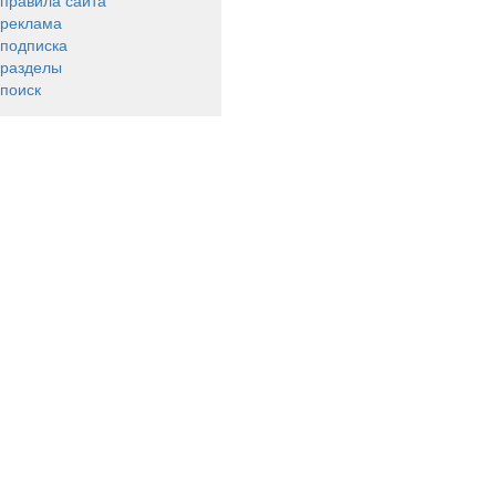
правила сайта
реклама
подписка
разделы
поиск