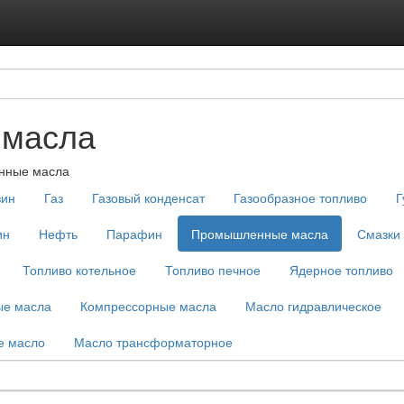
Подписка на ус
Реклама на с
масла
нные масла
зин
Газ
Газовый конденсат
Газообразное топливо
Г
ин
Нефть
Парафин
Промышленные масла
Смазки
Топливо котельное
Топливо печное
Ядерное топливо
ые масла
Компрессорные масла
Масло гидравлическое
е масло
Масло трансформаторное