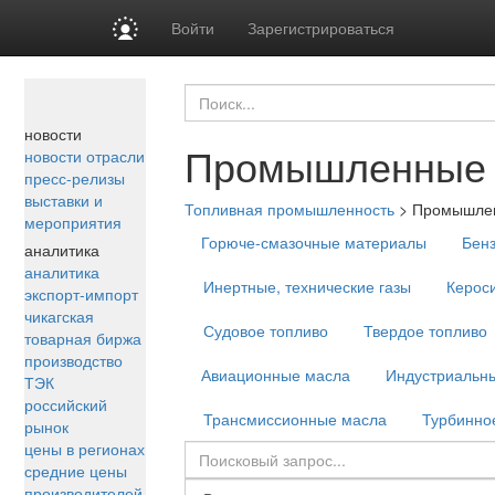
Войти
Зарегистрироваться
новости
Промышленные 
новости отрасли
пресс-релизы
выставки и
Топливная промышленность
>
Промышле
мероприятия
Горюче-смазочные материалы
Бен
аналитика
аналитика
Инертные, технические газы
Керос
экспорт-импорт
чикагская
Судовое топливо
Твердое топливо
товарная биржа
производство
Авиационные масла
Индустриальн
ТЭК
российский
Трансмиссионные масла
Турбинно
рынок
цены в регионах
средние цены
производителей