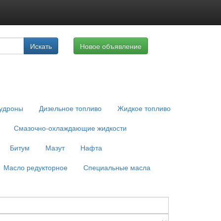
луги
Искать
Новое объявление
айте
удроны
Дизельное топливо
Жидкое топливо
Смазочно-охлаждающие жидкости
Битум
Мазут
Нафта
Масло редукторное
Специальные масла