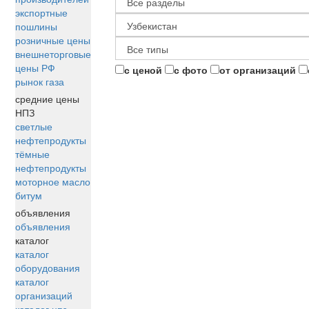
экспортные
пошлины
розничные цены
внешнеторговые
цены РФ
с ценой
с фото
от организаций
рынок газа
средние цены
НПЗ
светлые
нефтепродукты
тёмные
нефтепродукты
моторное масло
битум
объявления
объявления
каталог
каталог
оборудования
каталог
организаций