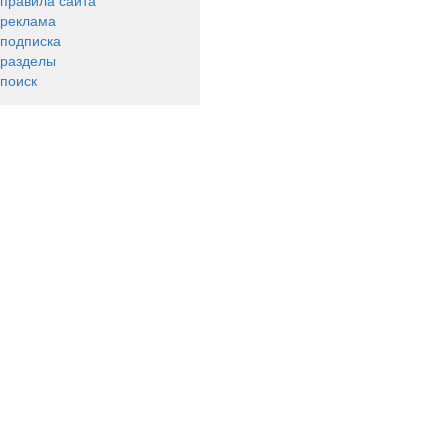
правила сайта
реклама
подписка
разделы
поиск