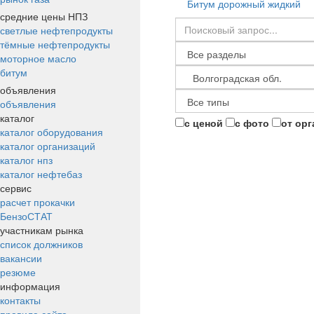
Битум дорожный жидкий
средние цены НПЗ
светлые нефтепродукты
тёмные нефтепродукты
моторное масло
битум
объявления
объявления
каталог
с ценой
с фото
от ор
каталог оборудования
каталог организаций
каталог нпз
каталог нефтебаз
сервис
расчет прокачки
БензоСТАТ
участникам рынка
список должников
вакансии
резюме
информация
контакты